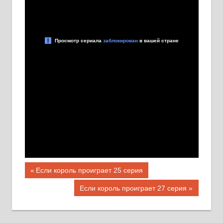
Навигация
Предыдущая
Если король проиграет 25 серия
запись;
по
Следующая
Если король проиграет 27 серия
запись:
записям